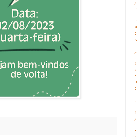
j
m
a
m
f
d
j
m
j
d
f
j
d
j
d
m
a
m
f
j
d
n