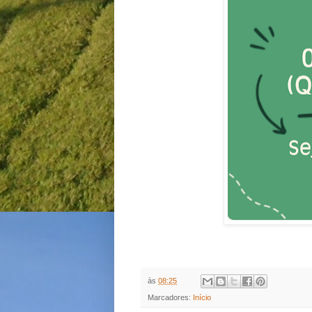
às
08:25
Marcadores:
Início