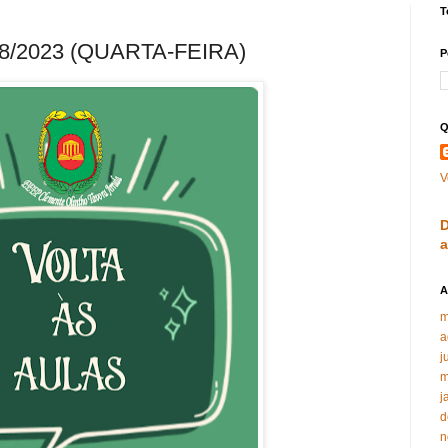
T
08/2023 (QUARTA-FEIRA)
P
Q
V
D
A
m
a
j
m
j
d
n