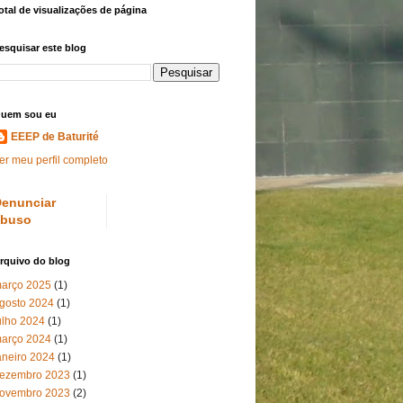
otal de visualizações de página
esquisar este blog
uem sou eu
EEEP de Baturité
er meu perfil completo
enunciar
abuso
rquivo do blog
arço 2025
(1)
gosto 2024
(1)
ulho 2024
(1)
arço 2024
(1)
aneiro 2024
(1)
ezembro 2023
(1)
ovembro 2023
(2)